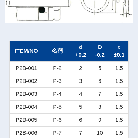
d
D
t
ITEM/NO
名稱
+0.2
-0.2
±0.1
P2B-001
P-2
2
5
1.5
P2B-002
P-3
3
6
1.5
P2B-003
P-4
4
7
1.5
P2B-004
P-5
5
8
1.5
P2B-005
P-6
6
9
1.5
P2B-006
P-7
7
10
1.5